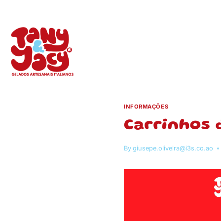
Skip
to
content
INFORMAÇÕES
Carrinhos 
By
giusepe.oliveira@i3s.co.ao