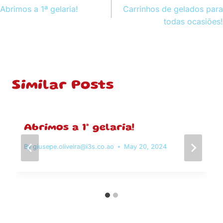
Abrimos a 1ª gelaria!
Carrinhos de gelados para
navigation
todas ocasiões!
Similar Posts
Abrimos a 1ª gelaria!
By
giusepe.oliveira@i3s.co.ao
May 20, 2024