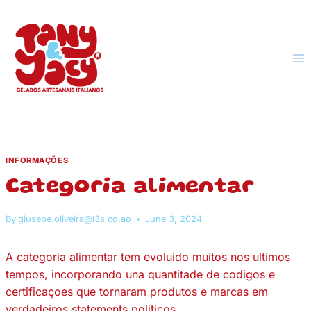
Skip
to
content
INFORMAÇÕES
Categoria alimentar
By
giusepe.oliveira@i3s.co.ao
June 3, 2024
A categoria alimentar tem evoluido muitos nos ultimos
tempos, incorporando una quantitade de codigos e
certificaçoes que tornaram produtos e marcas em
verdadeiros statements politicos.